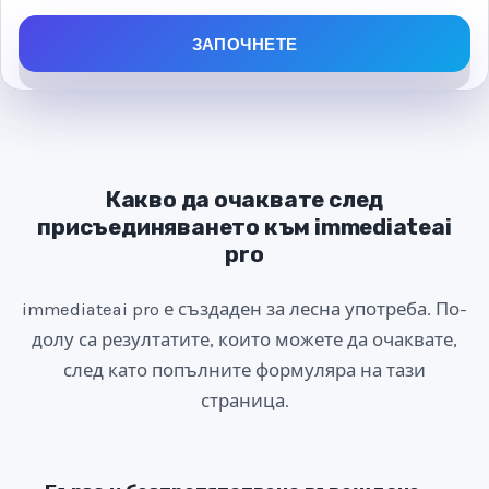
e
d
ЗАПОЧНЕТЕ
S
t
a
t
e
Какво да очаквате след
s
присъединяването към immediateai
+
pro
1
immediateai pro е създаден за лесна употреба. По-
долу са резултатите, които можете да очаквате,
след като попълните формуляра на тази
страница.