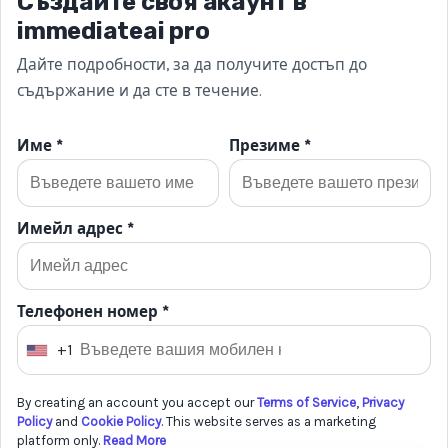
Създайте своя акаунт в
immediateai pro
Дайте подробности, за да получите достъп до
съдържание и да сте в течение.
Име *
Презиме *
Имейл адрес *
Телефонен номер *
+1
U
n
By creating an account you accept our
Terms of Service
,
Privacy
i
Policy
and
Cookie Policy
. This website serves as a marketing
t
platform only.
Read More