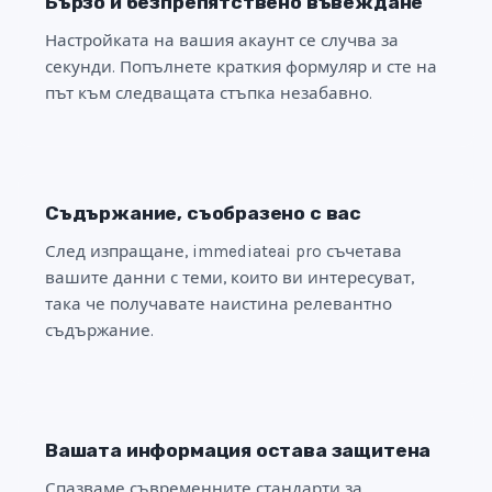
Бързо и безпрепятствено въвеждане
Настройката на вашия акаунт се случва за
секунди. Попълнете краткия формуляр и сте на
път към следващата стъпка незабавно.
Съдържание, съобразено с вас
След изпращане, immediateai pro съчетава
вашите данни с теми, които ви интересуват,
така че получавате наистина релевантно
съдържание.
Вашата информация остава защитена
Спазваме съвременните стандарти за