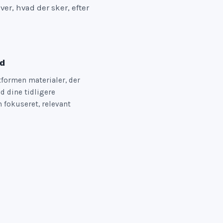
er, hvad der sker, efter
d
tformen materialer, der
 dine tidligere
n fokuseret, relevant