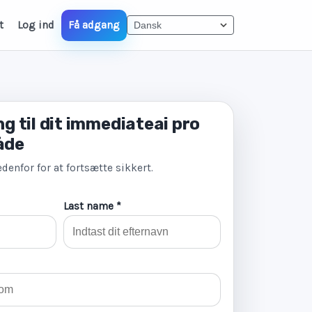
t
Log ind
Få adgang
g til dit immediateai pro
åde
denfor for at fortsætte sikkert.
Last name *