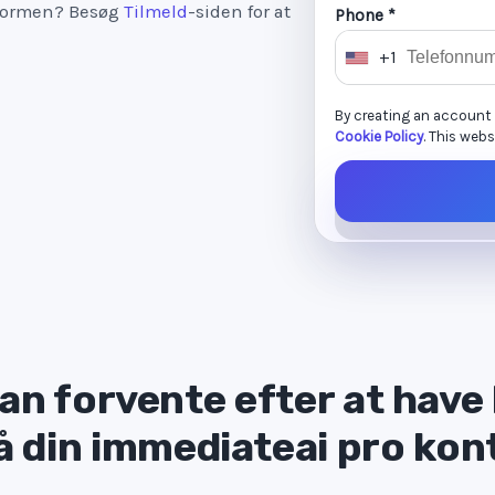
tformen? Besøg
Tilmeld
-siden for at
Phone *
+1
U
n
By creating an account
i
Cookie Policy
. This web
t
e
d
S
t
a
t
e
s
an forvente efter at have 
+
å din immediateai pro kon
1