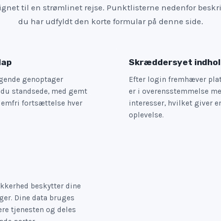
gnet til en strømlinet rejse. Punktlisterne nedenfor beskriv
du har udfyldt den korte formular på denne side.
lap
Skræddersyet indhol
gende genoptager
Efter login fremhæver pla
r du standsede, med gemt
er i overensstemmelse med
lemfri fortsættelse hver
interesser, hvilket giver e
oplevelse.
kkerhed beskytter dine
ger. Dine data bruges
ere tjenesten og deles