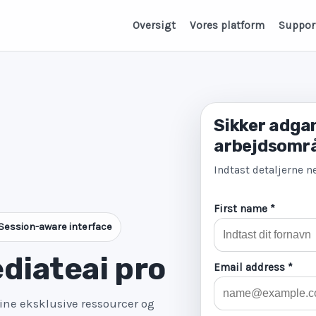
Oversigt
Vores platform
Suppor
Sikker adgan
arbejdsomr
Indtast detaljerne ne
First name *
Session-aware interface
diateai pro
Email address *
dine eksklusive ressourcer og