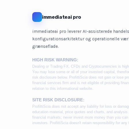
immediateai pro
immediateai pro leverer AI-assisterede hande
konfigurationsarkitektur og operationelle værkt
grænseflade.