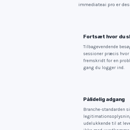
immediateai pro er desi
Fortsæt hvor du s
Tilbagevendende besø
sessioner præcis hvo
fremskridt for en prob
gang du logger ind.
Pålidelig adgang
Branche-standarden si
legitimationsoplysnin
udelukkende til at lev