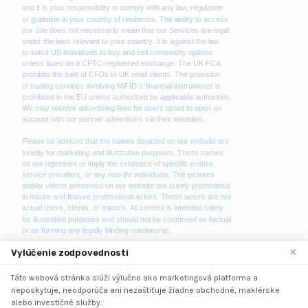
×
Vylúčenie zodpovednosti
Táto webová stránka slúži výlučne ako marketingová platforma a
We use cookies to enhance your browsing experience.
neposkytuje, neodporúča ani nezaštiťuje žiadne obchodné, maklérske
By continuing to use our website, you agree to our use
alebo investičné služby.