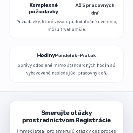
Komplexné
Až 5 pracovných
požiadavky
dní
Požiadavky, ktoré vyžadujú dodatočné overenie,
môžu trvať dlhšie.
Hodiny
Pondelok–Piatok
Správy odoslané mimo štandardných hodín sú
vybavované nasledujúci pracovný deň.
Smerujte otázky
prostredníctvom Registrácie
immediateai pro smerujú otázky cez proces