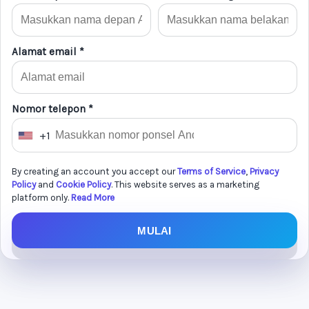
Alamat email *
Nomor telepon *
+1
U
n
By creating an account you accept our
Terms of Service
,
Privacy
i
Policy
and
Cookie Policy
. This website serves as a marketing
t
platform only.
Read More
e
MULAI
d
S
t
a
t