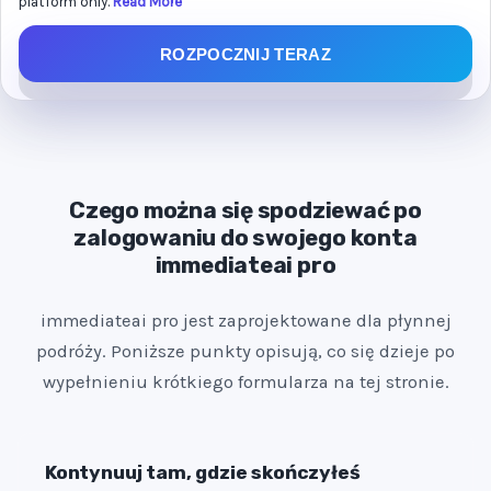
platform only.
Read More
e
d
ROZPOCZNIJ TERAZ
S
t
a
t
e
Czego można się spodziewać po
s
zalogowaniu do swojego konta
+
immediateai pro
1
immediateai pro jest zaprojektowane dla płynnej
podróży. Poniższe punkty opisują, co się dzieje po
wypełnieniu krótkiego formularza na tej stronie.
Kontynuuj tam, gdzie skończyłeś